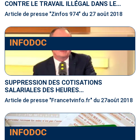
CONTRE LE TRAVAIL ILLÉGAL DANS LE
SECTEUR DU BTP
Article de presse "Zinfos 974" du 27 août 2018
INFODOC
SUPPRESSION DES COTISATIONS
SALARIALES DES HEURES
SUPPLÉMENTAIRES : UNE "BONNE NOUVELLE
Article de presse "Francetvinfo.fr" du 27août 2018
POUR LES SALARIÉS"
INFODOC