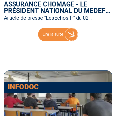
ASSURANCE CHÔMAGE - LE
PRÉSIDENT NATIONAL DU MEDEF
SE POSITIONNE
Article de presse "LesEchos.fr" du 02
septembre 2018
Lire la suite
INFODOC